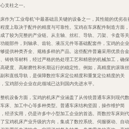
核心支柱之一。
车床作为“工业母机”中最基础且关键的设备之一，其性能的优劣在
大程度上取决于配件的精度与可靠性。宝鸡在车床配件制造方面
形成了较为完整的产业链。从主轴、丝杠、导轨、刀架、卡盘等
键功能部件，到轴承、齿轮、液压元件等基础配套件，宝鸡的企
能够提供种类齐全、规格多样的产品。这些配件普遍采用优质合
钢、铸铁等材料，经过严格的热处理工艺和精密的机械加工，确
了高硬度、高耐磨性和长期运行的稳定性。例如，高精度的滚珠
杠副和直线导轨，是保障数控车床定位精度和重复定位精度的关
键，宝鸡部分企业在此领域已达到国内先进水平。
在整机设备方面，宝鸡的机床产业涵盖了从传统普通车床到现代
控车床、加工中心等多种类型。普通车床结构坚固，操作维护简
便，经济实用，仍是许多中小型加工企业的首选。而数控车床则
表了宝鸡机床产业升级的方向，集成了数控系统、伺服驱动、自