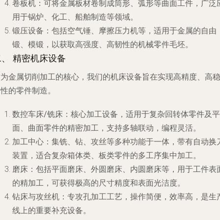
卷板机
：可将金属板材卷制成筒形、弧形等曲面工件，广泛
用于锅炉、化工、船舶制造等领域。
锻压设备
：包括空气锤、摩擦压力机等，适用于金属的自由
锻、模锻，以获取高强度、高韧性的机械零件毛坯。
二、 精密机床设备
作为金属切削加工的核心，我们的机床设备旨在实现高精度、高
定性的零件制造。
数控车床/铣床
：核心加工设备，适用于复杂回转体零件及平
面、曲面零件的精密加工，支持多轴联动，编程灵活。
加工中心
：集铣、钻、攻丝等多种功能于一体，带有自动换
装置，适合复杂箱体类、板类零件的多工序集中加工。
磨床
：包括平面磨床、外圆磨床、内圆磨床等，用于工件表
的精加工，可获得极高的尺寸精度和表面光洁度。
钻床与攻丝机
：专攻孔加工工艺，操作简便，效率高，是生
线上的重要补充设备。