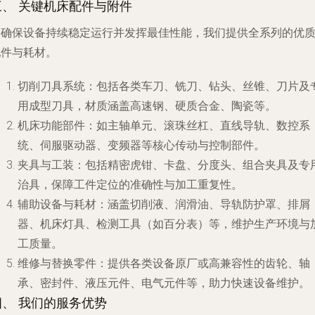
三、 关键机床配件与附件
为确保设备持续稳定运行并发挥最佳性能，我们提供全系列的优
配件与耗材。
切削刀具系统
：包括各类车刀、铣刀、钻头、丝锥、刀片及
用成型刀具，材质涵盖高速钢、硬质合金、陶瓷等。
机床功能部件
：如主轴单元、滚珠丝杠、直线导轨、数控系
统、伺服驱动器、变频器等核心传动与控制部件。
夹具与工装
：包括精密虎钳、卡盘、分度头、组合夹具及专
治具，保障工件定位的准确性与加工重复性。
辅助设备与耗材
：涵盖切削液、润滑油、导轨防护罩、排屑
器、机床灯具、检测工具（如百分表）等，维护生产环境与
工质量。
维修与替换零件
：提供各类设备原厂或高兼容性的齿轮、轴
承、密封件、液压元件、电气元件等，助力快速设备维护。
四、 我们的服务优势